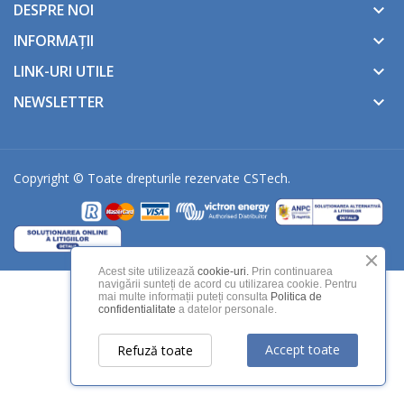
DESPRE NOI
keyboard_arrow_down
INFORMAȚII
keyboard_arrow_down
LINK-URI UTILE
keyboard_arrow_down
NEWSLETTER
keyboard_arrow_down
Copyright © Toate drepturile rezervate
CSTech
.
Acest site utilizează
cookie-uri.
Prin continuarea
navigării sunteți de acord cu utilizarea cookie. Pentru
mai multe informații puteți consulta
Politica de
confidentialitate
a datelor personale.
Accept toate
Refuză toate