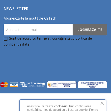
NEWSLETTER
Abonează-te la noutățile CSTech
Sunt de acord cu termenii, condițiile și cu politica de
confidențialitate.
Acest site utilizează
cookie-uri.
Prin continuarea
navigării sunteți de acord cu utilizarea cookie. Pentru