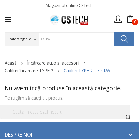
Magazinul online CSTech!
0
Acasă
Încărcare auto și accesorii
Cabluri încarcare TYPE 2
Cabluri TYPE 2 - 7.5 kW
Nu avem încă produse în această categorie.
Te rugăm să cauți alt produs.
DESPRE NOI
keyboard_arrow_down