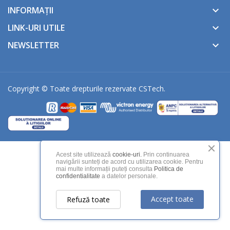
INFORMAȚII
keyboard_arrow_down
LINK-URI UTILE
keyboard_arrow_down
NEWSLETTER
keyboard_arrow_down
Copyright © Toate drepturile rezervate
CSTech
.
Acest site utilizează
cookie-uri.
Prin continuarea
navigării sunteți de acord cu utilizarea cookie. Pentru
mai multe informații puteți consulta
Politica de
confidentialitate
a datelor personale.
Accept toate
Refuză toate