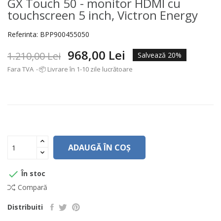
GX Touch 50 - monitor HDMI cu
touchscreen 5 inch, Victron Energy
Referinta:
BPP900455050
968,00 Lei
1.210,00 Lei
Salvează 20%
Fara TVA
📦 Livrare în 1-10 zile lucrătoare
ADAUGĂ ÎN COȘ

În stoc
Compară
Distribuiti