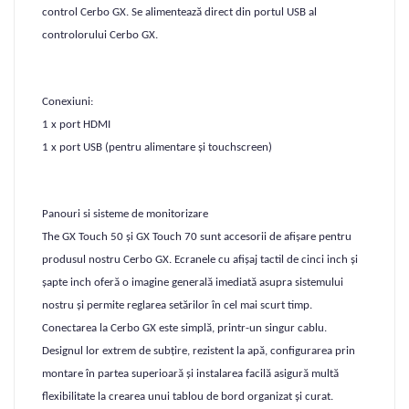
control Cerbo GX. Se alimentează direct din portul USB al
controlorului Cerbo GX.
Conexiuni:
1 x port HDMI
1 x port USB (pentru alimentare și touchscreen)
Panouri si sisteme de monitorizare
The GX Touch 50 și GX Touch 70 sunt accesorii de afișare pentru
produsul nostru Cerbo GX. Ecranele cu afișaj tactil de cinci inch și
șapte inch oferă o imagine generală imediată asupra sistemului
nostru și permite reglarea setărilor în cel mai scurt timp.
Conectarea la Cerbo GX este simplă, printr-un singur cablu.
Designul lor extrem de subțire, rezistent la apă, configurarea prin
montare în partea superioară și instalarea facilă asigură multă
flexibilitate la crearea unui tablou de bord organizat și curat.