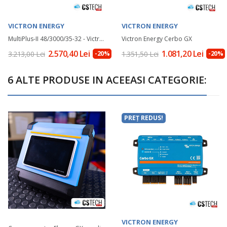
VICTRON ENERGY
VICTRON ENERGY
MultiPlus-II 48/3000/35-32 - Victron Energy
Victron Energy Cerbo GX
2.570,40 Lei
1.081,20 Lei
3.213,00 Lei
-20%
1.351,50 Lei
-20%
6 ALTE PRODUSE IN ACEEASI CATEGORIE:
PREȚ REDUS!
VICTRON ENERGY