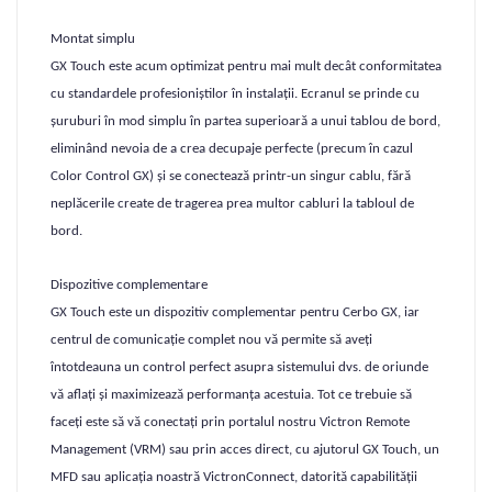
Montat simplu
GX Touch este acum optimizat pentru mai mult decât conformitatea
cu standardele profesioniștilor în instalații. Ecranul se prinde cu
șuruburi în mod simplu în partea superioară a unui tablou de bord,
eliminând nevoia de a crea decupaje perfecte (precum în cazul
Color Control GX) și se conectează printr-un singur cablu, fără
neplăcerile create de tragerea prea multor cabluri la tabloul de
bord.
Dispozitive complementare
GX Touch este un dispozitiv complementar pentru Cerbo GX, iar
centrul de comunicație complet nou vă permite să aveți
întotdeauna un control perfect asupra sistemului dvs. de oriunde
vă aflați și maximizează performanța acestuia. Tot ce trebuie să
faceți este să vă conectați prin portalul nostru Victron Remote
Management (VRM) sau prin acces direct, cu ajutorul GX Touch, un
MFD sau aplicația noastră VictronConnect, datorită capabilității