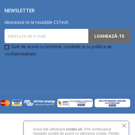
NEWSLETTER
Abonează-te la noutățile CSTech
Sunt de acord cu termenii, condițiile și cu politica de
confidențialitate.
Acest site utilizează
cookie-uri.
Prin continuarea
navigării sunteți de acord cu utilizarea cookie. Pentru