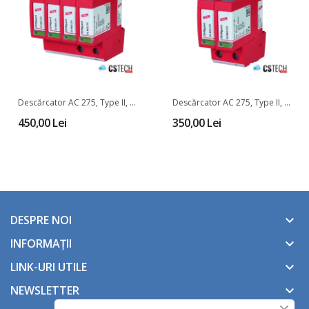
Descărcator AC 275, Type II, DEHNguard, 4P...
Descărcator AC 275, Type II, DEHNguard, 2P...
450,00 Lei
350,00 Lei
DESPRE NOI
keyboard_arrow_down
INFORMAȚII
keyboard_arrow_down
LINK-URI UTILE
keyboard_arrow_down
NEWSLETTER
keyboard_arrow_down