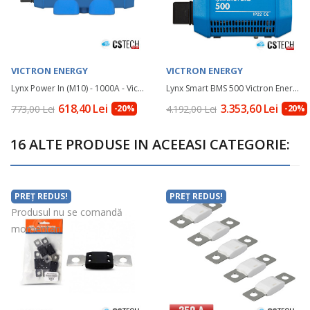
VICTRON ENERGY
VICTRON ENERGY
Lynx Power In (M10) - 1000A - Victron Energy
Lynx Smart BMS 500 Victron Energy - M10
618,40 Lei
3.353,60 Lei
773,00 Lei
-20%
4.192,00 Lei
-20%
16 ALTE PRODUSE IN ACEEASI CATEGORIE:
PREȚ REDUS!
PREȚ REDUS!
Produsul nu se comandă
momentan