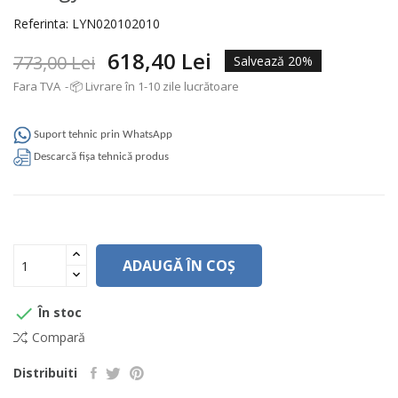
Referinta:
LYN020102010
618,40 Lei
773,00 Lei
Salvează 20%
Fara TVA
📦 Livrare în 1-10 zile lucrătoare
Suport tehnic prin WhatsApp
Descarcă fișa tehnică produs
ADAUGĂ ÎN COȘ

În stoc
Compară
Distribuiti