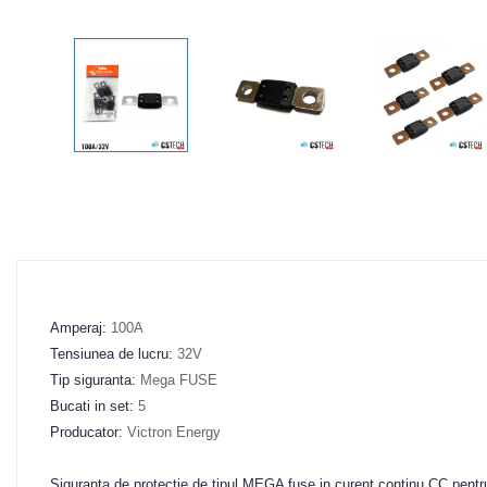
Amperaj
:
100A
Tensiunea de lucru
:
32V
Tip siguranta
:
Mega FUSE
Bucati in set
:
5
Producator
:
Victron Energy
Siguranta de protectie de tipul MEGA fuse in curent continu CC pentru