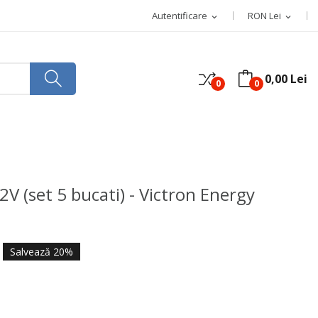
Autentificare
RON Lei
expand_more
expand_more
0,00 Lei
0
0
 (set 5 bucati) - Victron Energy
Salvează 20%