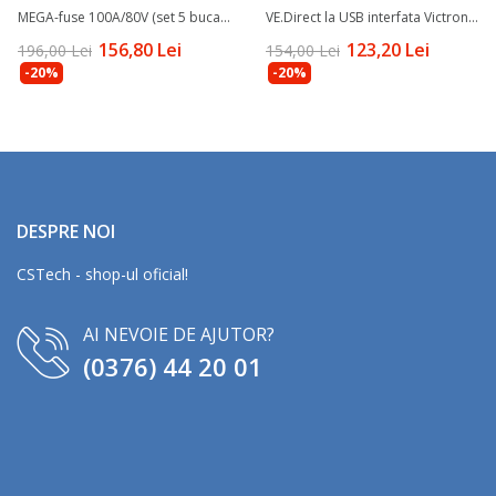
MEGA-fuse 100A/80V (set 5 bucati) - Victron Energy
VE.Direct la USB interfata Victron Energy
156,80 Lei
123,20 Lei
196,00 Lei
154,00 Lei
-20%
-20%
DESPRE NOI
CSTech - shop-ul oficial!
AI NEVOIE DE AJUTOR?
(0376) 44 20 01