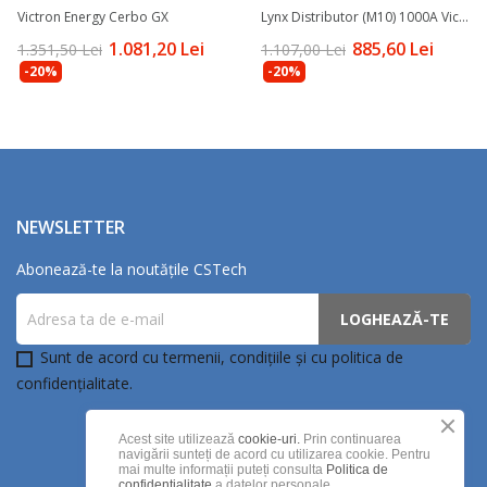
Victron Energy Cerbo GX
Lynx Distributor (M10) 1000A Victron Energy
1.081,20 Lei
885,60 Lei
1.351,50 Lei
1.107,00 Lei
-20%
-20%
NEWSLETTER
Abonează-te la noutățile CSTech
Sunt de acord cu termenii, condițiile și cu politica de
confidențialitate.
Acest site utilizează
cookie-uri.
Prin continuarea
navigării sunteți de acord cu utilizarea cookie. Pentru
mai multe informații puteți consulta
Politica de
confidentialitate
a datelor personale.