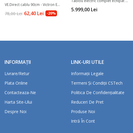
Tablou electric complet echipat pentru sisteme...
VE.Direct cablu 90cm - Victron Energy
5.999,00 Lei
62,40 Lei
78,00 Lei
-20%
INFORMAȚII
LINK-URI UTILE
Livrare/retur
Informații Legale
Plata Online
Termeni Și Condiții CSTech
Contacteaza-Ne
Politica De Confidențialitate
Harta Site-Ului
Reduceri De Pret
Despre Noi
Produse Noi
Intră În Cont