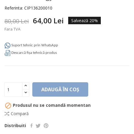
Referinta:
CIP136200010
64,00 Lei
80,00 Lei
Salvează 20%
Fara TVA
Suport tehnic prin WhatsApp
Descarcă fișa tehnică produs
ADAUGĂ ÎN COȘ

Produsul nu se comandă momentan
Compară
Distribuiti