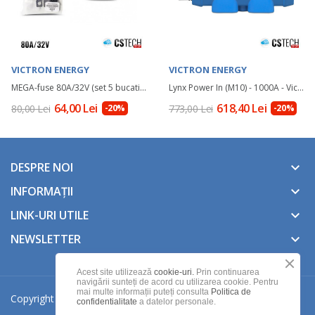
VICTRON ENERGY
VICTRON ENERGY
MEGA-fuse 80A/32V (set 5 bucati) - Victron Energy
Lynx Power In (M10) - 1000A - Victron Energy
64,00 Lei
618,40 Lei
80,00 Lei
-20%
773,00 Lei
-20%
DESPRE NOI
keyboard_arrow_down
INFORMAȚII
keyboard_arrow_down
LINK-URI UTILE
keyboard_arrow_down
NEWSLETTER
keyboard_arrow_down
Acest site utilizează
cookie-uri.
Prin continuarea
navigării sunteți de acord cu utilizarea cookie. Pentru
mai multe informații puteți consulta
Politica de
Copyright © Toate drepturile rezervate
CSTech
.
confidentialitate
a datelor personale.